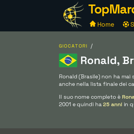
TopMarc
Home
S
/
GIOCATORI
Ronald, Br
Ronald (Brasile) non ha mai 
anche nella lista finale dei c
Il suo nome completo è
Rona
2001 e quindi ha
25 anni
in q