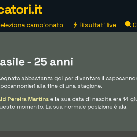
atori.it
eleziona campionato
Risultati live
C
asile - 25 anni
segnato abbastanza gol per diventare il capocannon
apocannonieri alla fine di una stagione.
ld Pereira Martins
e la sua data di nascita era 14 g
uesto momento. La sua normale posizione è ala.