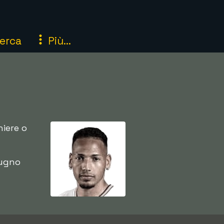
erca
Più...
iere o
iugno