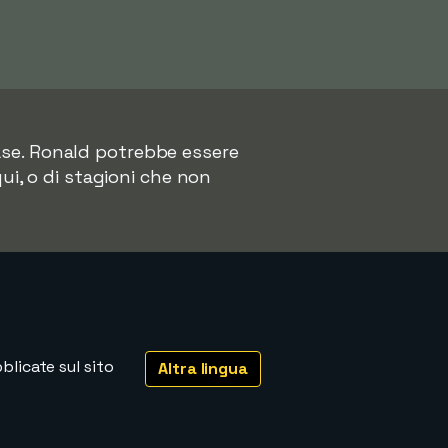
base. Ronald potrebbe essere
qui, o di stagioni che non
licate sul sito
Altra lingua