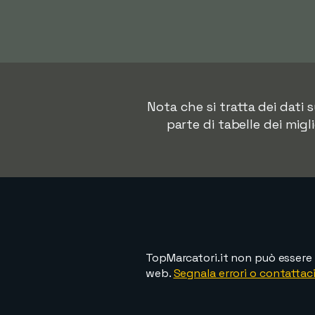
Nota che si tratta dei dati
parte di tabelle dei migl
TopMarcatori.it non può essere 
web.
Segnala errori o contattaci