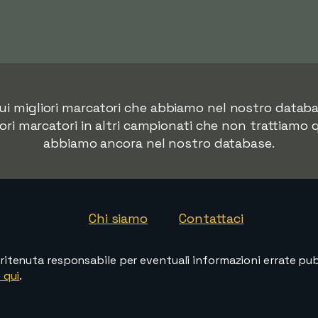
 sui migliori marcatori che abbiamo nel nostro data
iori marcatori in altri campionati che non trattiamo 
abbiamo ancora nel nostro database.
Chi siamo
Contattaci
ritenuta responsabile per eventuali informazioni errate pubb
 qui
.