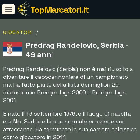
TopMarcatori.it
/
GIOCATORI
Predrag Randelovic, Serbia -
49 anni
Predrag Randelovic (Serbia) non è mai riuscito a
diventare il capocannoniere di un campionato
ma ha fatto parte della lista dei migliori 20
marcatori in Premjer-Liga 2000 e Premjer-Liga
2001.
È nato il 13 settembre 1976, e il luogo di nascita
era Nis, Serbia e la sua normale posizione era
attaccante. Ha terminato la sua carriera calcistica
come giocatore in 2014.