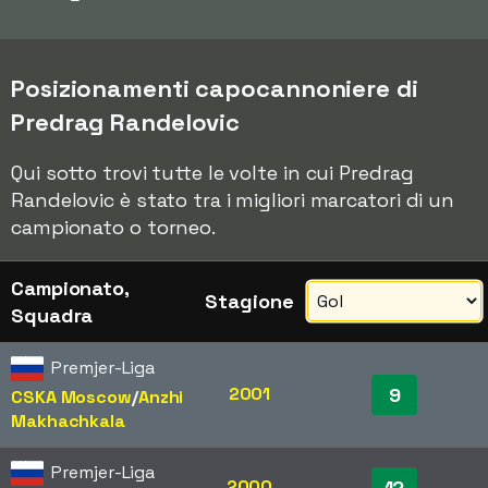
Posizionamenti capocannoniere di
Predrag Randelovic
Qui sotto trovi tutte le volte in cui Predrag
Randelovic è stato tra i migliori marcatori di un
campionato o torneo.
Campionato,
Stagione
Squadra
Premjer-Liga
2001
9
CSKA Moscow
/​
Anzhi
Makhachkala
Premjer-Liga
2000
12