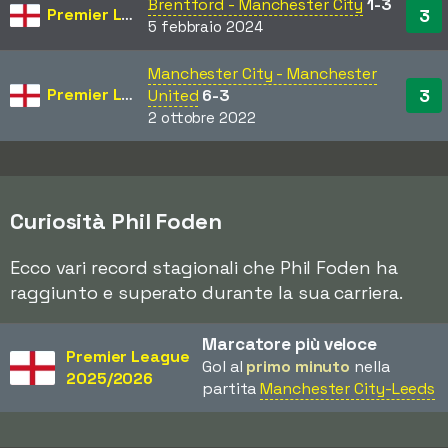
Brentford - Manchester City
1-3
Premier League
3
5 febbraio 2024
Manchester City - Manchester
Premier League
3
United
6-3
2 ottobre 2022
Curiosità Phil Foden
Ecco vari record stagionali che Phil Foden ha
raggiunto e superato durante la sua carriera.
Marcatore più veloce
Premier League
Gol al
primo minuto
nella
2025/2026
partita
Manchester City-Leeds