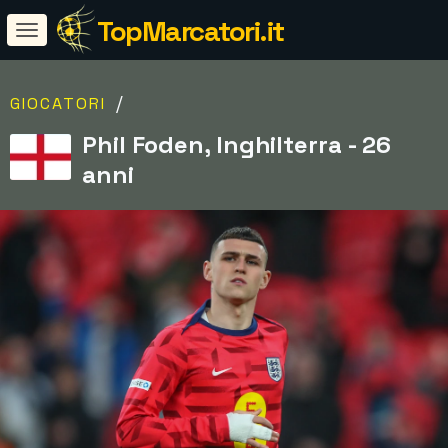
TopMarcatori.it
/
GIOCATORI
Phil Foden, Inghilterra - 26
anni