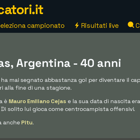
atori.it
eleziona campionato
Risultati live
C
s, Argentina - 40 anni
 ha mai segnato abbastanza gol per diventare il ca
i alla fine di una stagione.
ta è
Mauro Emiliano Cejas
e la sua data di nascita er
i solito lui gioca come centrocampista offensivi.
ma anche
Pitu
.