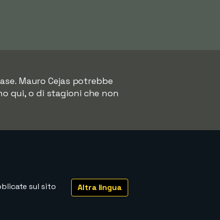
abase. Mauro Cejas potrebbe
mo qui, o di stagioni che non
licate sul sito
Altra lingua