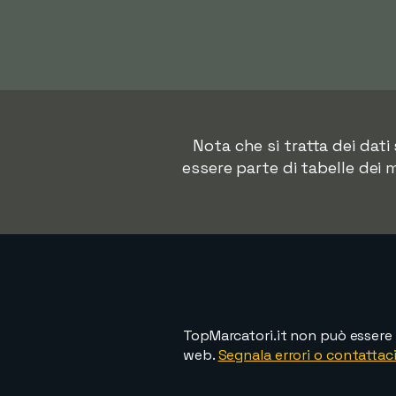
Nota che si tratta dei dat
essere parte di tabelle dei 
TopMarcatori.it non può essere 
web.
Segnala errori o contattaci