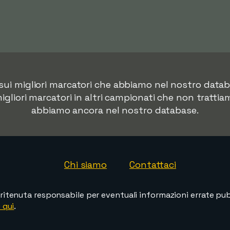
i sui migliori marcatori che abbiamo nel nostro dat
migliori marcatori in altri campionati che non trattia
abbiamo ancora nel nostro database.
Chi siamo
Contattaci
ritenuta responsabile per eventuali informazioni errate pubb
 qui
.