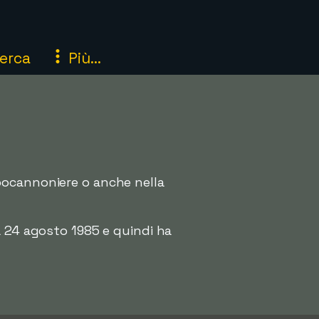
erca
Più...
pocannoniere o anche nella
a 24 agosto 1985 e quindi ha