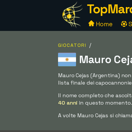
TopMarc
Home
S
/
GIOCATORI
Mauro Ceja
Mauro Cejas (Argentina) non
lista finale dei capocannonier
Il nome completo che ascol
40 anni
in questo momento. D
A volte Mauro Cejas si chia