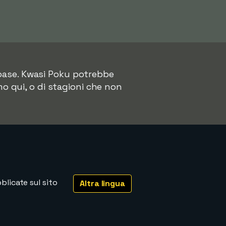
abase. Kwasi Poku potrebbe
mo qui, o di stagioni che non
licate sul sito
Altra lingua