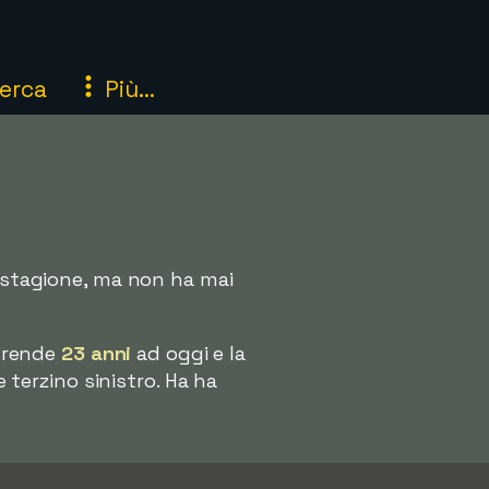
erca
Più...
a stagione, ma non ha mai
o rende
23 anni
ad oggi e la
erzino sinistro. Ha ha