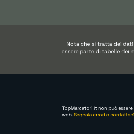
Nota che si tratta dei da
essere parte di tabelle dei 
TopMarcatori.it non può essere 
web.
Segnala errori o contattaci