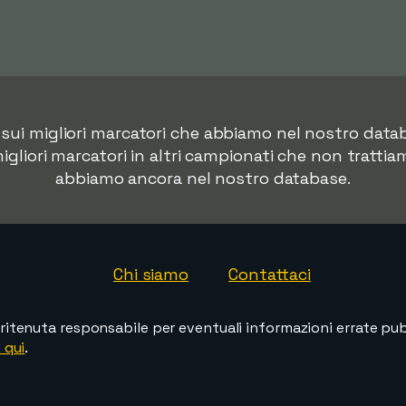
ti sui migliori marcatori che abbiamo nel nostro dat
migliori marcatori in altri campionati che non trattia
abbiamo ancora nel nostro database.
Chi siamo
Contattaci
ritenuta responsabile per eventuali informazioni errate pubb
 qui
.