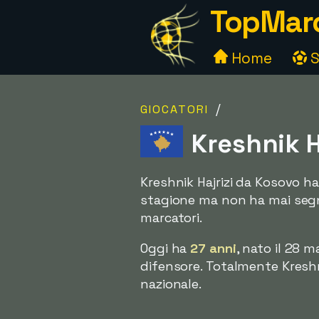
TopMarc
Home
S
/
GIOCATORI
Kreshnik H
Kreshnik Hajrizi da Kosovo ha f
stagione ma non ha mai segnat
marcatori.
Oggi ha
27 anni
, nato il 28 m
difensore. Totalmente Kreshn
nazionale.