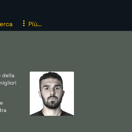
erca
Più...
o della
igliori
me
dra