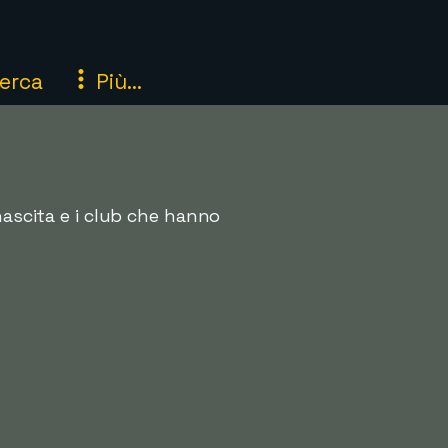
erca
Più...
 nascita e i club che hanno