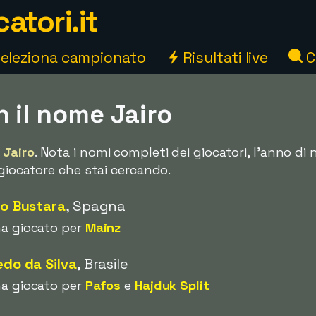
atori.it
eleziona campionato
Risultati live
C
n il nome Jairo
 Jairo
. Nota i nomi completi dei giocatori, l'anno di
giocatore che stai cercando.
io Bustara
, Spagna
ha giocato per
Mainz
edo da Silva
, Brasile
ha giocato per
Pafos
e
Hajduk Split