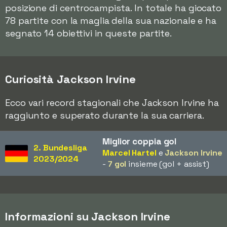
posizione di centrocampista. In totale ha giocato
78 partite con la maglia della sua nazionale e ha
segnato 14 obiettivi in queste partite.
Curiosità Jackson Irvine
Ecco vari record stagionali che Jackson Irvine ha
raggiunto e superato durante la sua carriera.
Miglior coppia gol
2. Bundesliga
Marcel Hartel
e
Jackson Irvine
2023/2024
-
7 gol
insieme (gol + assist)
Informazioni su Jackson Irvine