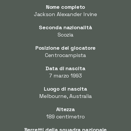
Nome completo
Jackson Alexander Irvine
Seconda nazionalità
Scozia
Posizione del giocatore
Centrocampista
Data di nascita
7 marzo 1993
Luogo di nascita
Melbourne, Australia
Altezza
189 centimetro
Berretti della squadra nazionale