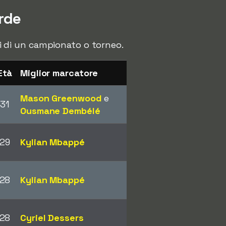
rde
ori di un campionato o torneo.
Età
Miglior marcatore
Mason Greenwood
e
31
Ousmane Dembélé
29
Kylian Mbappé
28
Kylian Mbappé
28
Cyriel Dessers