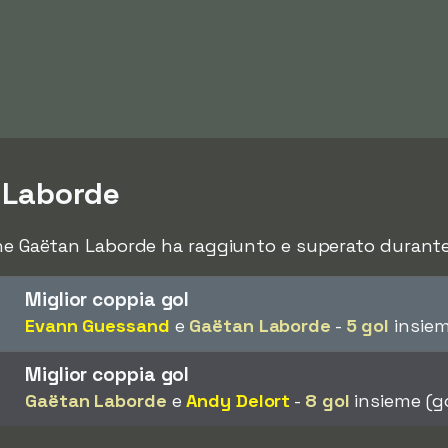
 Laborde
che Gaëtan Laborde ha raggiunto e superato durante 
Miglior coppia gol
Evann Guessand
e
Gaëtan Laborde
-
5 gol
insiem
Miglior coppia gol
Gaëtan Laborde
e
Andy Delort
-
8 gol
insieme (go