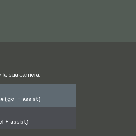
la sua carriera.
e (gol + assist)
l + assist)