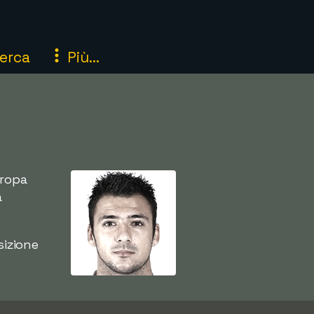
erca
Più...
uropa
a
sizione