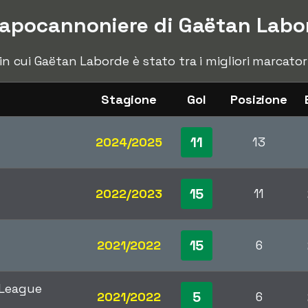
capocannoniere di Gaëtan Labo
e in cui Gaëtan Laborde è stato tra i migliori marcat
Stagione
Gol
Posizione
11
2024/2025
13
15
2022/2023
11
15
2021/2022
6
 League
5
2021/2022
6