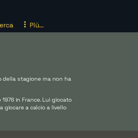
erca
Più...
zio della stagione ma non ha
 1976 in France. Lui giocato
giocare a calcio a livello