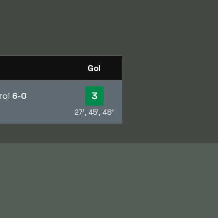
Gol
3
roi
6-0
27', 45', 48'