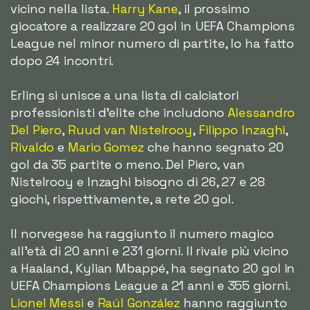
vicino nella lista.
Harry Kane
, il prossimo
giocatore a realizzare 20 gol in UEFA Champions
League nel minor numero di partite, lo ha fatto
dopo 24 incontri.
Erling si unisce a una lista di calciatori
professionisti d'elite che includono
Alessandro
Del Piero
,
Ruud van Nistelrooy
,
Filippo Inzaghi
,
Rivaldo
e
Mario Gomez
che hanno segnato 20
gol da 35 partite o meno. Del Piero, van
Nistelrooy e Inzaghi bisogno di 26, 27 e 28
giochi, rispettivamente, a rete 20 gol.
Il norvegese ha raggiunto il numero magico
all'età di 20 anni e 231 giorni. Il rivale più vicino
a Haaland, Kylian Mbappé, ha segnato 20 gol in
UEFA Champions League a 21 anni e 355 giorni.
Lionel Messi
e
Raúl González
hanno raggiunto