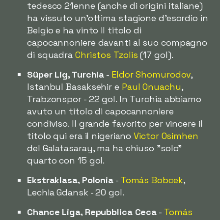
tedesco 21enne (anche di origini italiane)
ha vissuto un'ottima stagione d'esordio in
Belgio e ha vinto il titolo di
capocannoniere davanti al suo compagno
di squadra
Christos Tzolis
(17 gol).
Süper Lig, Turchia
-
Eldor Shomurodov
,
Istanbul Basaksehir e
Paul Onuachu
,
Trabzonspor - 22 gol. In Turchia abbiamo
avuto un titolo di capocannoniere
condiviso. Il grande favorito per vincere il
titolo qui era il nigeriano
Victor Osimhen
del Galatasaray, ma ha chiuso "solo"
quarto con 15 gol.
Ekstraklasa, Polonia
-
Tomás Bobcek
,
Lechia Gdansk - 20 gol.
Chance Liga, Repubblica Ceca
-
Tomás