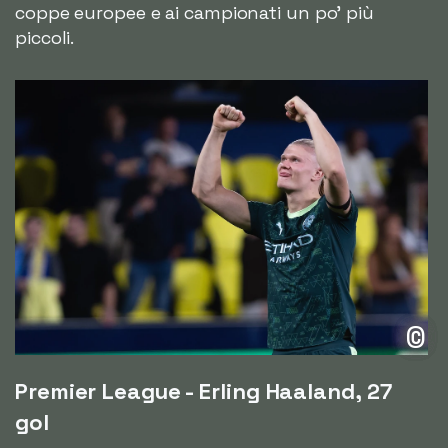
coppe europee e ai campionati un po' più
piccoli.
©
Premier League - Erling Haaland, 27
gol