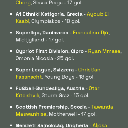
Chorý
, Slavia Praga - 17 gol.
A1 Ethniki Katigoria, Grecia
-
Ayoub El
Kaabi
, Olympiakos - 18 gol.
Superliga, Danimarca
-
Franculino Djú
,
Midtjylland - 17 gol.
Cypriot First Division, Cipro
-
Ryan Mmaee
,
Omonia Nicosia - 25 gol.
Super League, Svizzera
-
Christian
Fassnacht
, Young Boys - 18 gol.
Fußball-Bundesliga, Austria
-
Otar
Kiteishvili
, Sturm Graz - 15 gol.
Scottish Premiership, Scozia
-
Tawanda
Maswanhise
, Motherwell - 17 gol.
Nemzeti Bajnokság, Ungheria
-
Aljosa