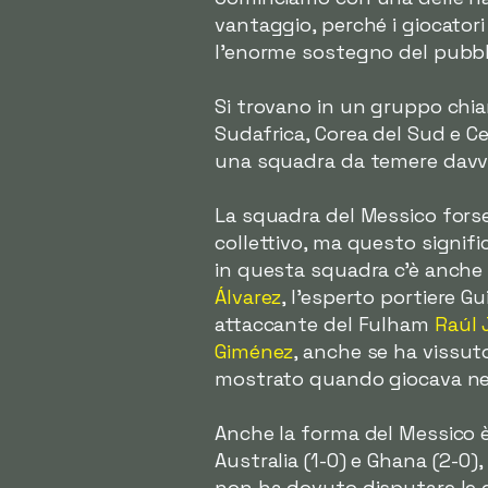
vantaggio, perché i giocator
l'enorme sostegno del pubbl
Si trovano in un gruppo chia
Sudafrica, Corea del Sud e C
una squadra da temere davv
La squadra del Messico forse
collettivo, ma questo signif
in questa squadra c'è anche 
Álvarez
, l'esperto portiere 
attaccante del Fulham
Raúl 
Giménez
, anche se ha vissuto
mostrato quando giocava ne
Anche la forma del Messico è 
Australia (1-0) e Ghana (2-0)
non ha dovuto disputare le qu