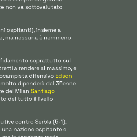
nte non va sottovalutato
i ospitanti), insieme a
cale, ma nessuna è nemmeno
affidamento soprattutto sul
retti a rendere al massimo, e
trocampista difensivo
Edson
ti molto dipenderà dal 35enne
te del Milan
Santiago
 del tutto il livello
utive contro Serbia (5-1),
 è una nazione ospitante e
i, ma la tendenza resta