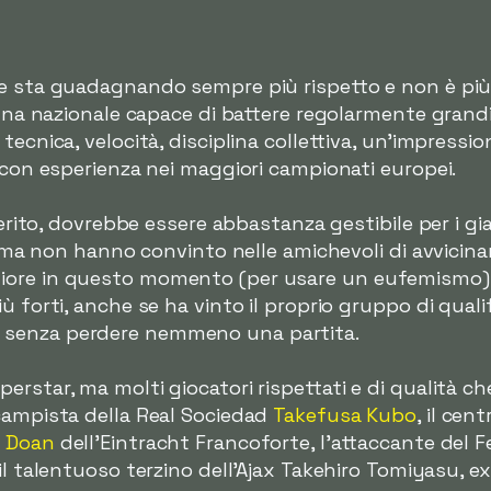
he sta guadagnando sempre più rispetto e non è pi
 una nazionale capace di battere regolarmente grandi
tecnica, velocità, disciplina collettiva, un'impress
i con esperienza nei maggiori campionati europei.
nserito, dovrebbe essere abbastanza gestibile per i gi
e, ma non hanno convinto nelle amichevoli di avvicin
ore in questo momento (per usare un eufemismo), e
ù forti, anche se ha vinto il proprio gruppo di qual
senza perdere nemmeno una partita.
rstar, ma molti giocatori rispettati e di qualità ch
campista della Real Sociedad
Takefusa Kubo
, il cen
u Doan
dell'Eintracht Francoforte, l'attaccante del
il talentuoso terzino dell'Ajax Takehiro Tomiyasu, ex