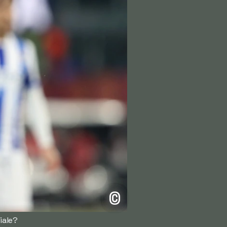
©
iale?