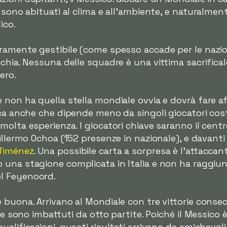
i sono abituati al clima e all'ambiente, e naturalme
ico.
ramente gestibile (come spesso accade per le nazion
echia. Nessuna delle squadre è una vittima sacrifi
ero.
 non ha quella stella mondiale ovvia e dovrà fare 
ica anche che dipende meno da singoli giocatori cost
molta esperienza. I giocatori chiave saranno il cen
Guillermo Ochoa (152 presenze in nazionale), e davan
Jiménez
. Una possibile carta a sorpresa è l'attaccan
 una stagione complicata in Italia e non ha raggiunto
l Feyenoord.
buona. Arrivano al Mondiale con tre vittorie consec
, e sono imbattuti da otto partite. Poiché il Messico
alificazioni, questi risultati arrivano da amichevol