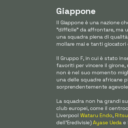
Giappone
Il Giappone è una nazione c
"difficile" da affrontare, ma
una squadra piena di qualità 
mollare mai e tanti giocator
Il Gruppo F, in cui è stato i
favoriti per vincere il giron
non è nel suo momento migli
una delle squadre africane pi
sorprendentemente agevole 
La squadra non ha grandi supe
club europei, come il centro
Liverpool
Wataru Endo
,
Rits
dell'Eredivisie)
Ayase Ueda
e 