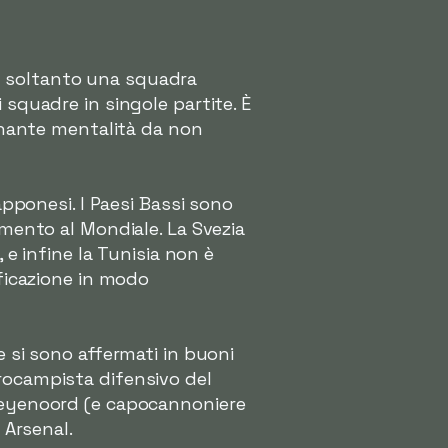
ù soltanto una squadra
 squadre in singole partite. È
ionante mentalità da non
apponesi. I Paesi Bassi sono
amento al Mondiale. La Svezia
 infine la Tunisia non è
ificazione in modo
e si sono affermati in buoni
trocampista difensivo del
 Feyenoord (e capocannoniere
 Arsenal.