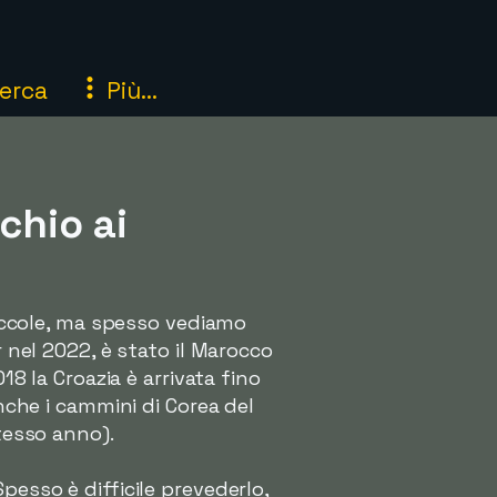
erca
Più...
chio ai
piccole, ma spesso vediamo
r nel 2022, è stato il Marocco
18 la Croazia è arrivata fino
anche i cammini di Corea del
stesso anno).
pesso è difficile prevederlo,